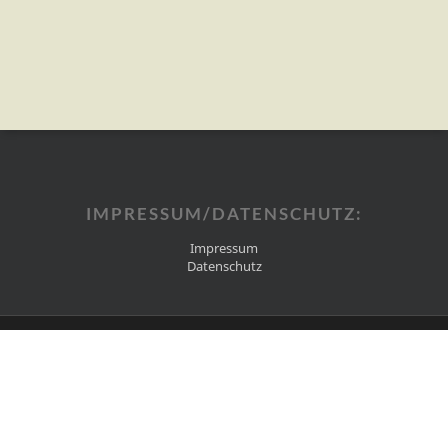
IMPRESSUM/DATENSCHUTZ:
Impressum
Datenschutz
facebook
youtube
instagram
soundcloud